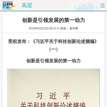
高层
首页
时政
国际
财经
创新是引领发展的第一动力
2016年02月25日 08:52:11
来源： 新华网
娱乐
体育
人事
教育
受权发布：《习近平关于科技创新论述摘编》
时尚
思客
地方
法治
（一）
港澳
台湾
华人
汽车
创新是引领发展的第一动力
科技
能源
论坛
网评
图片
视频
博客
食品
旅游
健康
信息化
数据
炫空间
公益
舆情
传媒