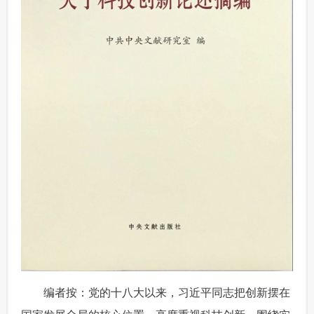
动新闻
摄影
新华广播
新华电视中文
新华电视英文
返回PC
首页
时政
国际
财经
娱乐
体育
人事
教育
时尚
思客
地方
法治
港澳
台湾
华人
汽车
科技
能源
论坛
网评
图片
视频
博客
食品
编者按：党的十八大以来，习近平同志把创新摆在