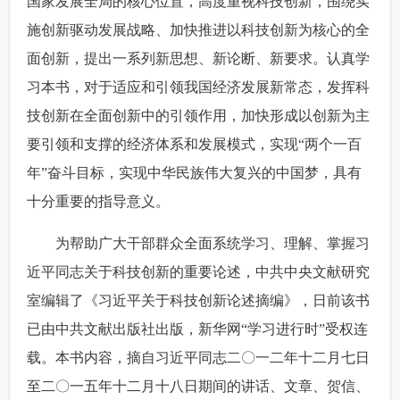
国家发展全局的核心位置，高度重视科技创新，围绕实
旅游
健康
信息化
数据
施创新驱动发展战略、加快推进以科技创新为核心的全
炫空间
公益
舆情
传媒
面创新，提出一系列新思想、新论断、新要求。认真学
习本书，对于适应和引领我国经济发展新常态，发挥科
动新闻
摄影
新华广播
技创新在全面创新中的引领作用，加快形成以创新为主
新华电视中文
新华电视英文
返回PC
要引领和支撑的经济体系和发展模式，实现“两个一百
年”奋斗目标，实现中华民族伟大复兴的中国梦，具有
十分重要的指导意义。
为帮助广大干部群众全面系统学习、理解、掌握习
近平同志关于科技创新的重要论述，中共中央文献研究
室编辑了《习近平关于科技创新论述摘编》，日前该书
已由中共文献出版社出版，新华网“学习进行时”受权连
载。本书内容，摘自习近平同志二〇一二年十二月七日
至二〇一五年十二月十八日期间的讲话、文章、贺信、